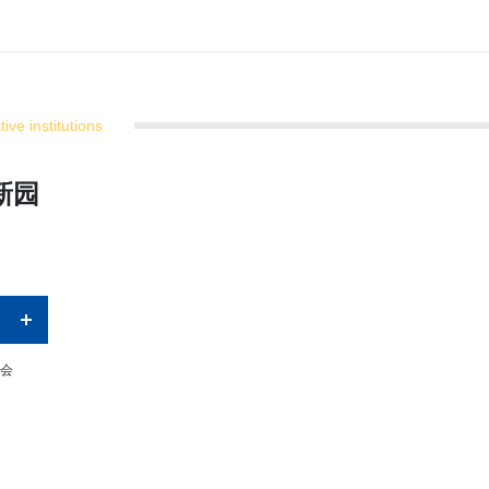
ive institutions
新园
会